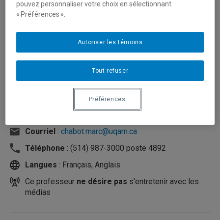
pouvez personnaliser votre choix en sélectionnant
« Préférences ».
Autoriser les témoins
Tout refuser
Préférences
Unité
:
Département des sciences comptables
Courriel
:
chabot.marc@uqam.ca
Téléphone
: (514) 987-3000 poste 4892
Langues
: Français, Anglais
Ce professeur
ne désire pas
s'entretenir avec les
médias