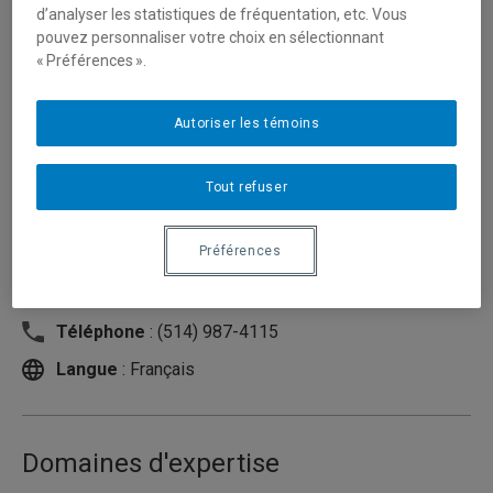
d’analyser les statistiques de fréquentation, etc. Vous
pouvez personnaliser votre choix en sélectionnant
« Préférences ».
Autoriser les témoins
Tout refuser
Préférences
Unité
:
École des arts visuels et médiatiques
Courriel
:
cote.mario@uqam.ca
Téléphone
: (514) 987-4115
Langue
: Français
Domaines d'expertise