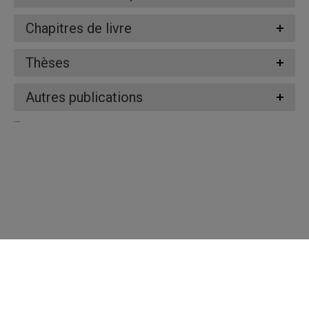
Chapitres de livre
Thèses
Autres publications
...
Répertoire des professeures et professeurs
Nous joindre
UQAM - Université du Québec à Montréal
Préférences des témoins