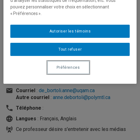
d’analyser les statistiques de fréquentation, etc. Vous
pouvez personnaliser votre choix en sélectionnant
« Préférences ».
Autoriser les témoins
Tout refuser
Préférences
Unité
:
Département de stratégie, responsabilité
sociale et environnementale
Courriel
:
de_bortoli.anne@uqam.ca
Autre courriel
:
anne.debortoli@polymtl.ca
Téléphone
:
Langues
: Français, Anglais
Ce professeur désire s'entretenir avec les médias