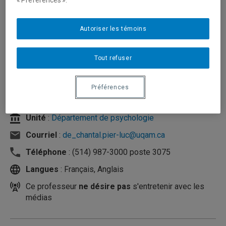
« Préférences ».
Autoriser les témoins
Tout refuser
Préférences
Unité
:
Département de psychologie
Courriel
:
de_chantal.pier-luc@uqam.ca
Téléphone
: (514) 987-3000 poste 3075
Langues
: Français, Anglais
Ce professeur
ne désire pas
s'entretenir avec les
médias