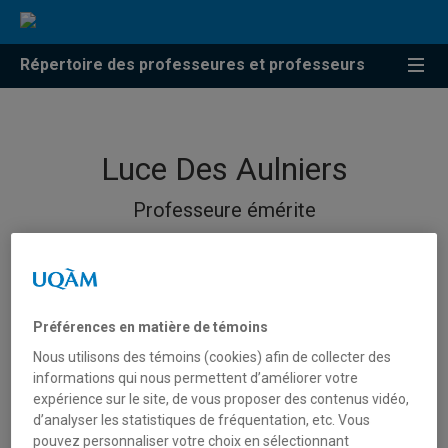
Répertoire des professeures et professeurs
Luce Des Aulniers
Professeure émérite
Unité
:
Département de communication sociale et
Préférences en matière de témoins
publique
Nous utilisons des témoins (cookies) afin de collecter des
Courriel
:
des_aulniers.luce@uqam.ca
informations qui nous permettent d’améliorer votre
expérience sur le site, de vous proposer des contenus vidéo,
Téléphone
: (514) 987-3000 poste 7901
d’analyser les statistiques de fréquentation, etc. Vous
Langues
: Français, Anglais
pouvez personnaliser votre choix en sélectionnant