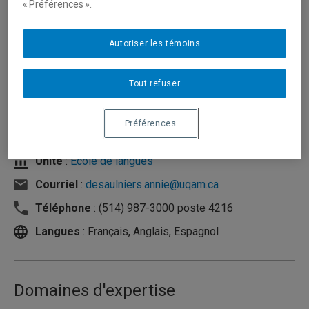
« Préférences ».
Autoriser les témoins
Tout refuser
Préférences
Unité
:
École de langues
Courriel
:
desaulniers.annie@uqam.ca
Téléphone
: (514) 987-3000 poste 4216
Langues
: Français, Anglais, Espagnol
Domaines d'expertise