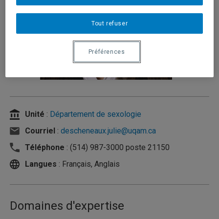
Tout refuser
Préférences
Unité
:
Département de sexologie
Courriel
:
descheneaux.julie@uqam.ca
Téléphone
: (514) 987-3000 poste 21150
Langues
: Français, Anglais
Domaines d'expertise