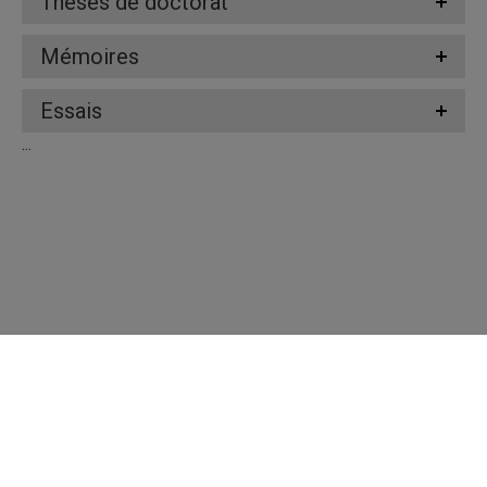
Thèses de doctorat
Mémoires
Essais
...
Répertoire des professeures et professeurs
Nous joindre
UQAM - Université du Québec à Montréal
Préférences des témoins
Accessibilité Web