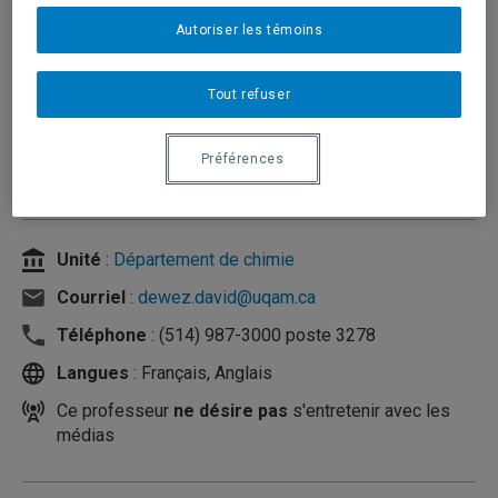
Autoriser les témoins
Tout refuser
Préférences
Unité
:
Département de chimie
Courriel
:
dewez.david@uqam.ca
Téléphone
: (514) 987-3000 poste 3278
Langues
: Français, Anglais
Ce professeur
ne désire pas
s'entretenir avec les
médias