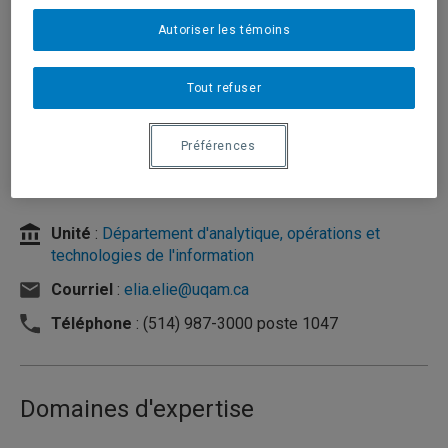
Autoriser les témoins
Tout refuser
Préférences
Unité
:
Département d'analytique, opérations et
technologies de l'information
Courriel
:
elia.elie@uqam.ca
Téléphone
: (514) 987-3000 poste 1047
Domaines d'expertise