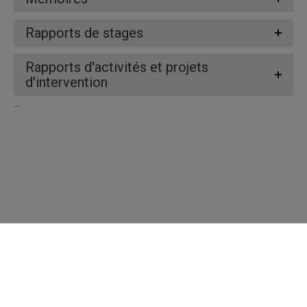
Rapports de stages
Rapports d'activités et projets
d'intervention
...
Répertoire des professeures et professeurs
Nous joindre
UQAM - Université du Québec à Montréal
Préférences des témoins