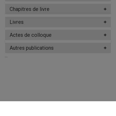
Chapitres de livre
Livres
Actes de colloque
Autres publications
...
Répertoire des professeures et professeurs
Nous joindre