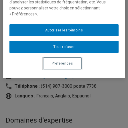
d’analyser les statistiques de fréquentation, etc. Vous
pouvez personnaliser votre choix en sélectionnant
« Préférences ».
Autoriser les témoins
Tout refuser
Préférences
Unité
:
Département de sciences des religions
Courriel
:
foisy.catherine@uqam.ca
Téléphone
: (514) 987-3000 poste 7738
Langues
: Français, Anglais, Espagnol
Domaines d'expertise