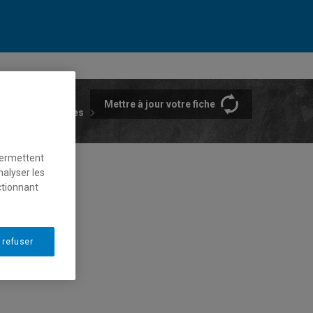
Mettre à jour votre fiche
rtements et écoles
permettent
nalyser les
ctionnant
 refuser