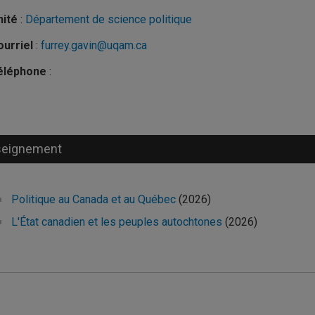
nité
:
Département de science politique
urriel
:
furrey.gavin@uqam.ca
éléphone
:
seignement
Politique au Canada et au Québec
(2026)
L'État canadien et les peuples autochtones
(2026)