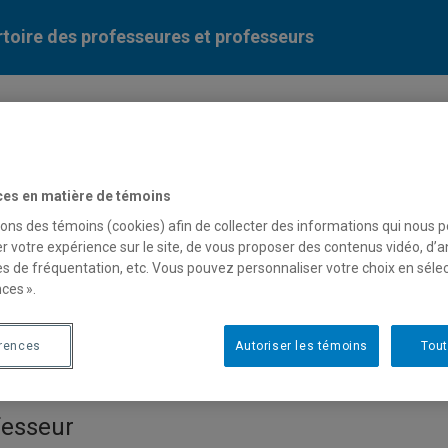
toire des professeures et professeurs
Liste des professeures et professeurs par dépa
ces en matière de témoins
sons des témoins (cookies) afin de collecter des informations qui nous 
r votre expérience sur le site, de vous proposer des contenus vidéo, d’a
es de fréquentation, etc. Vous pouvez personnaliser votre choix en séle
ces ».
in Furrey
érences
Autoriser les témoins
Tout
fesseur