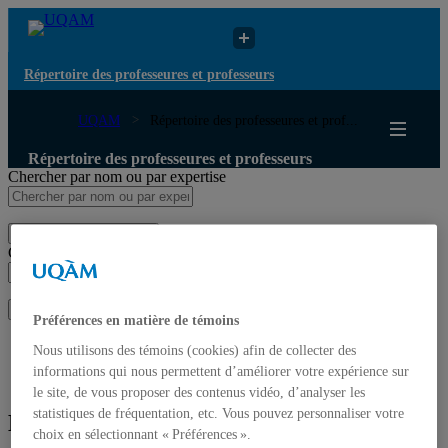
Répertoire des professeures et professeurs
UQAM
Répertoire des professeures et prof...
Répertoire des professeures et professeurs
Chercher par nom ou par expertise
Soumettre la recherche
Chercher par nom ou par expertise
Soumettre la recherche
Préférences en matière de témoins
Liste des professeures et professeurs par départements et
Nous utilisons des témoins (cookies) afin de collecter des
écoles
informations qui nous permettent d’améliorer votre expérience sur
Mettre à jour votre fiche
le site, de vous proposer des contenus vidéo, d’analyser les
statistiques de fréquentation, etc. Vous pouvez personnaliser votre
Maud Gendron-Langevin
choix en sélectionnant « Préférences ».