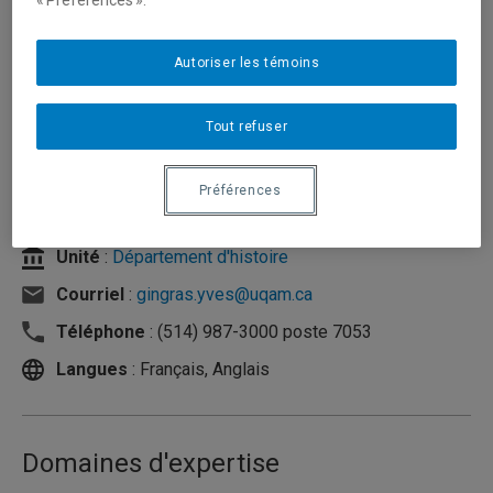
« Préférences ».
Autoriser les témoins
Tout refuser
Préférences
Unité
:
Département d'histoire
Courriel
:
gingras.yves@uqam.ca
Téléphone
: (514) 987-3000 poste 7053
Langues
: Français, Anglais
Domaines d'expertise