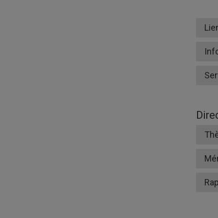
Lie
Inf
Ser
Dire
Thè
Mé
Rap