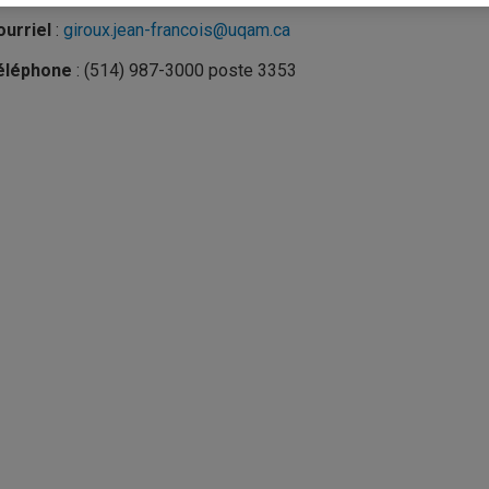
urriel
:
giroux.jean-francois@uqam.ca
éléphone
: (514) 987-3000 poste 3353