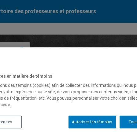
toire des professeures et professeurs
Liste des professeures et professeurs par dépa
ces en matière de témoins
sons des témoins (cookies) afin de collecter des informations qui nous 
r votre expérience sur le site, de vous proposer des contenus vidéo, d’a
es de fréquentation, etc. Vous pouvez personnaliser votre choix en séle
ces ».
n-François Giroux
érences
Autoriser les témoins
Tout
fesseur associé