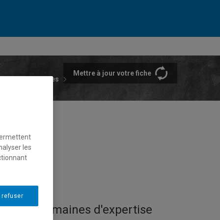
Mettre à jour votre fiche
rtements et écoles
permettent
nalyser les
ctionnant
 refuser
Domaines d'expertise