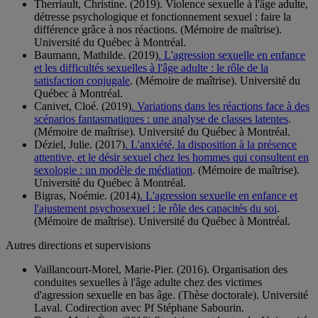
Therriault, Christine. (2019). Violence sexuelle à l'âge adulte,
détresse psychologique et fonctionnement sexuel : faire la
différence grâce à nos réactions. (Mémoire de maîtrise).
Université du Québec à Montréal.
Baumann, Mathilde. (2019)
. L'agression sexuelle en enfance
et les difficultés sexuelles à l'âge adulte : le rôle de la
satisfaction conjugale
. (Mémoire de maîtrise). Université du
Québec à Montréal.
Canivet, Cloé. (2019)
. Variations dans les réactions face à des
scénarios fantasmatiques : une analyse de classes latentes
.
(Mémoire de maîtrise). Université du Québec à Montréal.
Déziel, Julie. (2017)
. L'anxiété, la disposition à la présence
attentive, et le désir sexuel chez les hommes qui consultent en
sexologie : un modèle de médiation
. (Mémoire de maîtrise).
Université du Québec à Montréal.
Bigras, Noémie. (2014)
. L'agression sexuelle en enfance et
l'ajustement psychosexuel : le rôle des capacités du soi
.
(Mémoire de maîtrise). Université du Québec à Montréal.
Autres directions et supervisions
Vaillancourt-Morel, Marie-Pier. (2016). Organisation des
conduites sexuelles à l'âge adulte chez des victimes
d'agression sexuelle en bas âge. (Thèse doctorale). Université
Laval. Codirection avec Pf Stéphane Sabourin.