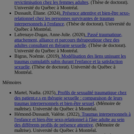
revictimisation chez les femmes adultes
. (Thèse de doctorat).
Université du Québec à Montréal.
Dussault, Éliane. (2024)
. Présence attentive et bien-être sexo-
relationnel chez les personnes survivantes de traumas
interpersonnels à l'enfance
. (Thèse de doctorat). Université du
Québec à Montréal.
Lafrenaye-Dugas, Anne-Julie. (2020)
. Passé traumatique,
attachement, alliance et parcours thérapeutique chez des
adultes consultant en thérapie sexuelle
. (Thèse de doctorat).
Université du Québec à Montréal.
Bigras, Noémie. (2019)
. Modélisation des liens unissant les
traumas cumulatifs subis durant l'enfance et la satisfaction
sexuelle
. (Thèse de doctorat). Université du Québec à
Montréal.
Mémoires
Martel, Nadia. (2025)
. Profils de sexualité traumatique chez
des patient.e.s en thérapie sexuelle : comparaison de leurs
traumas interpersonnels et bien-être sexuel
. (Mémoire de
maîtrise). Université du Québec à Montréal.
Hémond-Dussault, Valérie. (2022)
. Traumas interpersonnels à
l'enfance et bien-être sexo-relationnel à l'âge adulte au sein
des différents profils de présence attentive
. (Mémoire de
maîtrise). Université du Québec à Montréal.