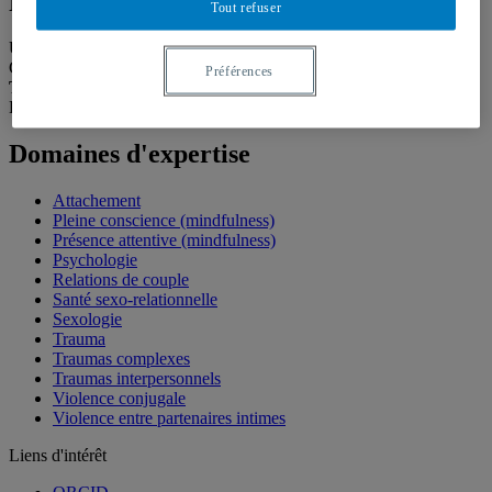
Professeure
Tout refuser
Unité
:
Département de sexologie
Courriel
:
godbout.natacha@uqam.ca
Préférences
Téléphone
: (514) 987-3000 poste 6590
Langues
: Français, Anglais
Domaines d'expertise
Attachement
Pleine conscience (mindfulness)
Présence attentive (mindfulness)
Psychologie
Relations de couple
Santé sexo-relationnelle
Sexologie
Trauma
Traumas complexes
Traumas interpersonnels
Violence conjugale
Violence entre partenaires intimes
Liens d'intérêt