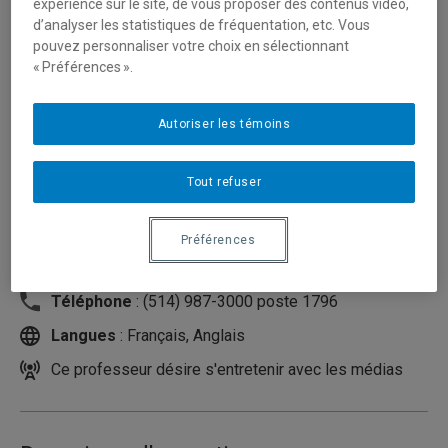
expérience sur le site, de vous proposer des contenus vidéo,
d’analyser les statistiques de fréquentation, etc. Vous
pouvez personnaliser votre choix en sélectionnant
« Préférences ».
Autoriser les témoins
Tout refuser
Unité
:
Département d'études urbaines et touristiques
Préférences
Courriel
:
grenier.alain-adrien@uqam.ca
Téléphone
: (514) 987-3000 poste 1796
Langues
: Français, Anglais
Ce professeur désire s'entretenir avec les médias