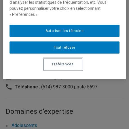
d’analyser les statistiques de fréquentation, etc. Vous
pouvez personnaliser votre choix en sélectionnant
« Préférences ».
Autoriser les témoins
Tout refuser
Préférences
Unité
:
Département de sexologie
Courriel
:
hebert.m@uqam.ca
Téléphone
: (514) 987-3000 poste 5697
Domaines d'expertise
Adolescents