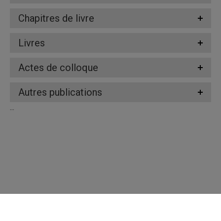
Chapitres de livre
Livres
Actes de colloque
Autres publications
...
Répertoire des professeures et professeurs