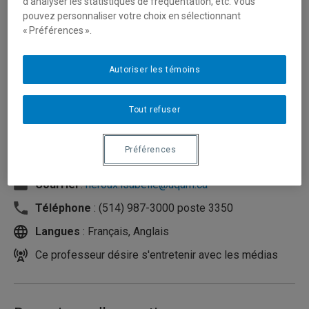
d’analyser les statistiques de fréquentation, etc. Vous
pouvez personnaliser votre choix en sélectionnant
« Préférences ».
Autoriser les témoins
Tout refuser
Préférences
Unité
:
Département de musique
Courriel
:
heroux.isabelle@uqam.ca
Téléphone
: (514) 987-3000 poste 3350
Langues
: Français, Anglais
Ce professeur désire s'entretenir avec les médias