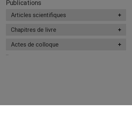
Publications
Articles scientifiques
Chapitres de livre
Actes de colloque
...
Répertoire des professeures et professeurs
Nous joindre
UQAM - Université du Québec à Montréal
Préférences des témoins