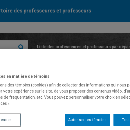
toire des professeures et professeurs
Liste des professeures et professeurs par dépa
ces en matière de témoins
sons des témoins (cookies) afin de collecter des informations qui nous 
r votre expérience sur le site, de vous proposer des contenus vidéo, d’a
es de fréquentation, etc. Vous pouvez personnaliser votre choix en séle
nathan Hope
ces ».
érences
Autoriser les témoins
Tout
fesseur