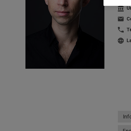
U
Co
T
L
Inf
En