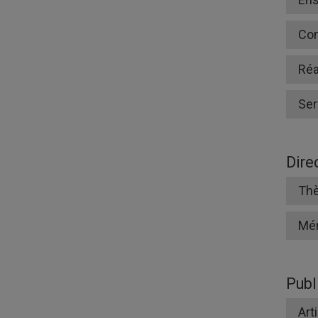
Co
Réa
Ser
Dire
Thè
Mé
Publ
Art