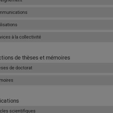
mmunications
lisations
vices à la collectivité
ctions de thèses et mémoires
ses de doctorat
moires
ications
icles scientifiques