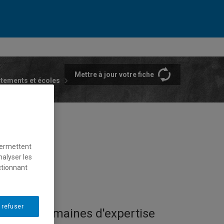
Mettre à jour votre fiche
rtements et écoles
permettent
nalyser les
ctionnant
 refuser
Domaines d'expertise