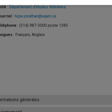
nité
:
Département d'études littéraires
urriel
:
hope.jonathan@uqam.ca
éléphone
: (514) 987-3000 poste 1383
angues
: Français, Anglais
ormations générales
seignement