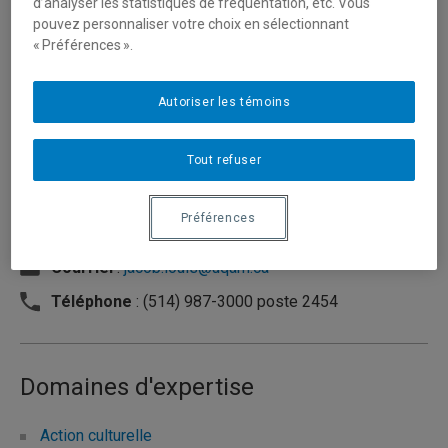
d’analyser les statistiques de fréquentation, etc. Vous
pouvez personnaliser votre choix en sélectionnant
« Préférences ».
Autoriser les témoins
Tout refuser
Préférences
Unité
:
Département de sociologie
Courriel
:
jacob.louis@uqam.ca
Téléphone
: (514) 987-3000 poste 2454
Domaines d'expertise
Action culturelle