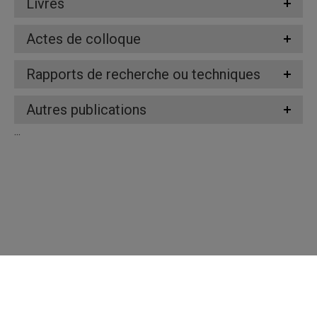
Livres
Actes de colloque
Rapports de recherche ou techniques
Autres publications
...
Répertoire des professeures et professeurs
Nous joindre
UQAM - Université du Québec à Montréal