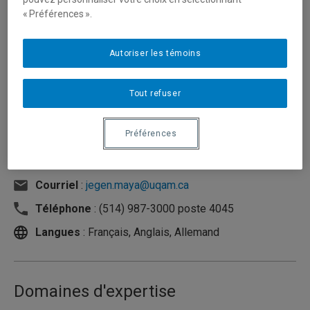
« Préférences ».
Autoriser les témoins
Tout refuser
Préférences
Unité
:
Département de science politique
Courriel
:
jegen.maya@uqam.ca
Téléphone
: (514) 987-3000 poste 4045
Langues
: Français, Anglais, Allemand
Domaines d'expertise