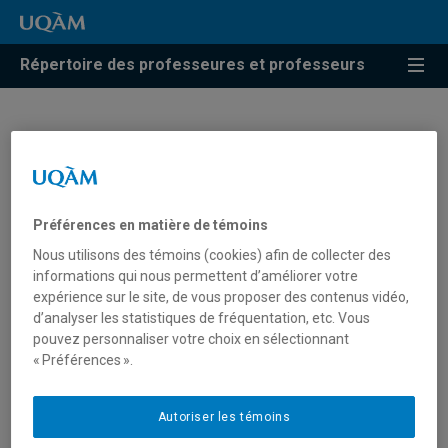
Répertoire des professeures et professeurs
Ryan Kavanagh
Professeur
Préférences en matière de témoins
Nous utilisons des témoins (cookies) afin de collecter des
informations qui nous permettent d’améliorer votre
expérience sur le site, de vous proposer des contenus vidéo,
Unité
:
Département d'informatique
d’analyser les statistiques de fréquentation, etc. Vous
pouvez personnaliser votre choix en sélectionnant
Courriel
:
kavanagh.ryan@uqam.ca
« Préférences ».
Téléphone
: (514) 987-3000 poste 21020
Langues
: Français, Anglais
Autoriser les témoins