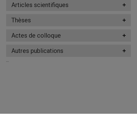
Articles scientifiques
Thèses
Actes de colloque
Autres publications
...
Répertoire des professeures et professeurs
Nous joindre