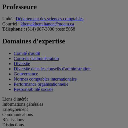
Professeure
Unité
:
Département des sciences comptables
Courriel
:
khemakhem.hanen@uqam.ca
Téléphone
: (514) 987-3000 poste 5058
Domaines d'expertise
Comité d'audit
Conseils d'administration
Diversité
Diversité dans les conseils d'administration
Gouvernance
Normes comptables internationales
Performance organisationnelle
Responsabilité sociale
Liens d'intérêt
Informations générales
Enseignement
Communications
Réalisations
Distinctions