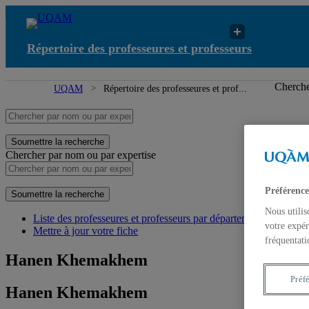
Répertoire des professeures et professeurs
Ré
Cherche
UQAM
Répertoire des professeures et prof...
Soumettre la recherche
Chercher par nom ou par expertise
Préférence
Soumettre la recherche
Nous utilis
Liste des professeures et professeurs par départements et écoles
votre expér
Mettre à jour votre fiche
fréquentati
Hanen Khemakhem
Préf
Hanen Khemakhem