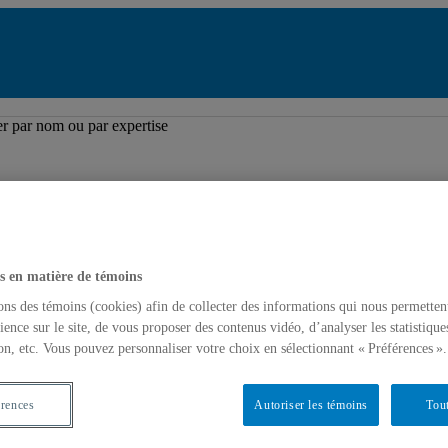
pertoire des professeures et professeurs
r par nom ou par expertise
s en matière de témoins
ons des témoins (cookies) afin de collecter des informations qui nous permetten
ience sur le site, de vous proposer des contenus vidéo, d’analyser les statistique
on, etc. Vous pouvez personnaliser votre choix en sélectionnant « Préférences ».
érences
Autoriser les témoins
Tout