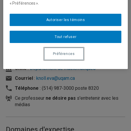
« Préférences ».
Autoriser les témoins
Tout refuser
Préférences
Unité
:
Département de mathématiques
Courriel
:
knoll.eva@uqam.ca
Téléphone
: (514) 987-3000 poste 8320
Ce professeur
ne désire pas
s'entretenir avec les
médias
Domaines d'expertise