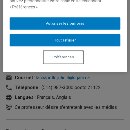
pouvez personnaliser votre choix en sélectionnant
« Préférences ».
Autoriser les témoins
Tout refuser
Préférences
Unité
:
Département de didactique
Courriel
:
lachapelle.julie.4@uqam.ca
Téléphone
: (514) 987-3000 poste 21122
Langues
: Français, Anglais
Ce professeur désire s'entretenir avec les médias