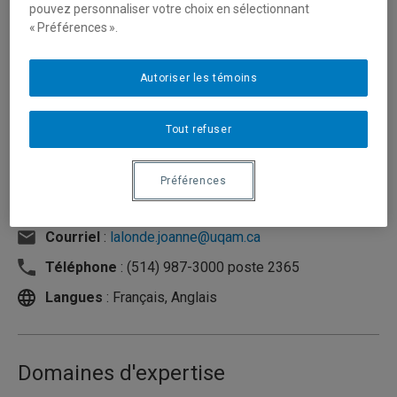
pouvez personnaliser votre choix en sélectionnant
« Préférences ».
Autoriser les témoins
Tout refuser
Préférences
Unité
:
Département d'histoire de l'art
Courriel
:
lalonde.joanne@uqam.ca
Téléphone
: (514) 987-3000 poste 2365
Langues
: Français, Anglais
Domaines d'expertise