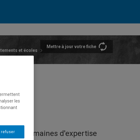
Mettre à jour votre fiche
rtements et écoles
permettent
nalyser les
ctionnant
Domaines d'expertise
 refuser