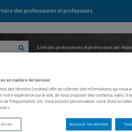
toire des professeures et professeurs
Liste des professeures et professeurs par dépa
ces en matière de témoins
sons des témoins (cookies) afin de collecter des informations qui nous 
r votre expérience sur le site, de vous proposer des contenus vidéo, d’a
es de fréquentation, etc. Vous pouvez personnaliser votre choix en séle
ie Leclerc
ces ».
fesseure
érences
Autoriser les témoins
Tout