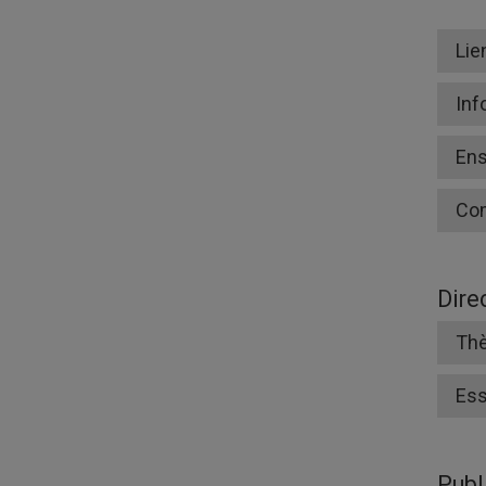
Lie
Inf
En
Co
Dire
Thè
Ess
Publ