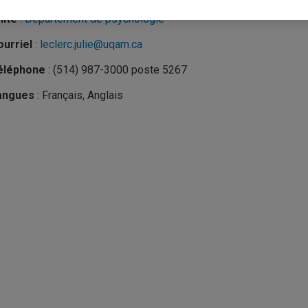
nité
:
Département de psychologie
urriel
:
leclerc.julie@uqam.ca
éléphone
: (514) 987-3000 poste 5267
angues
: Français, Anglais