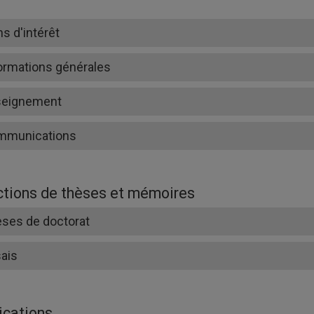
ns d'intérêt
ormations générales
seignement
mmunications
ctions de thèses et mémoires
ses de doctorat
ais
ications