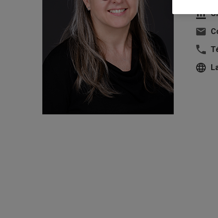
U
Co
T
L