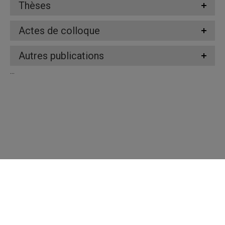
Thèses
Actes de colloque
Autres publications
...
Répertoire des professeures et professeurs
Nous joindre
UQAM - Université du Québec à Montréal
Préférences des témoins
Accessibilité Web