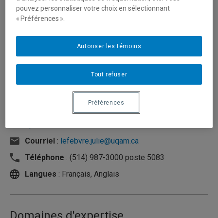
pouvez personnaliser votre choix en sélectionnant
« Préférences ».
Autoriser les témoins
Tout refuser
Préférences
Unité
:
Département d'éducation et formation
spécialisées
Courriel
:
lefebvre.julie@uqam.ca
Téléphone
: (514) 987-3000 poste 5083
Langues
: Français, Anglais
Domaines d'expertise