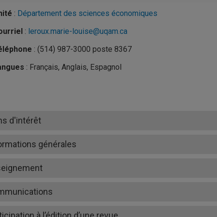
nité
:
Département des sciences économiques
urriel
:
leroux.marie-louise@uqam.ca
éléphone
: (514) 987-3000 poste 8367
angues
: Français, Anglais, Espagnol
ns d'intérêt
ormations générales
seignement
mmunications
ticipation à l’édition d’une revue