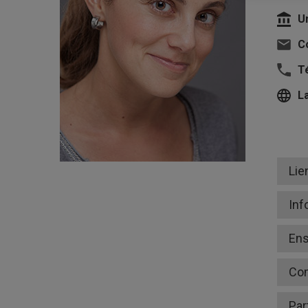
U
Co
T
L
Lie
Inf
En
Co
Par