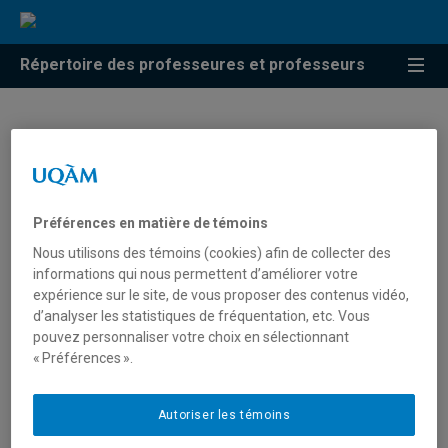
Répertoire des professeures et professeurs
Hakim Lounis
Professeur
Préférences en matière de témoins
Nous utilisons des témoins (cookies) afin de collecter des
informations qui nous permettent d’améliorer votre
expérience sur le site, de vous proposer des contenus vidéo,
Unité
:
Département d'informatique
d’analyser les statistiques de fréquentation, etc. Vous
pouvez personnaliser votre choix en sélectionnant
Courriel
:
lounis.hakim@uqam.ca
« Préférences ».
Téléphone
: (514) 987-3000 poste 2364
Autoriser les témoins
Langues
: Français, Anglais