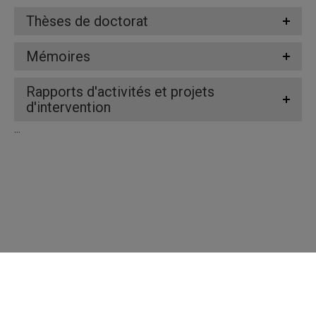
Thèses de doctorat
Mémoires
Rapports d'activités et projets
d'intervention
...
Répertoire des professeures et professeurs
Nous joindre
UQAM - Université du Québec à Montréal