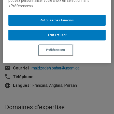
pouvez personnaliser votre choix en sélectionnant
« Préférences ».
Autoriser les témoins
Tout refuser
Préférences
Unité
:
École des arts visuels et médiatiques
Courriel
:
majdzadeh.bahar@uqam.ca
Téléphone
:
Langues
: Français, Anglais, Persan
Domaines d'expertise