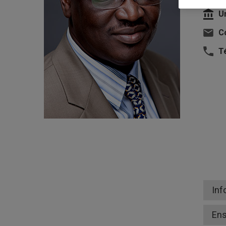
U
Co
T
Inf
En