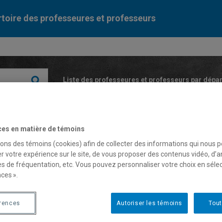
toire des professeures et professeurs
Liste des professeures et professeurs par dépa
ces en matière de témoins
sons des témoins (cookies) afin de collecter des informations qui nous 
r votre expérience sur le site, de vous proposer des contenus vidéo, d’a
es de fréquentation, etc. Vous pouvez personnaliser votre choix en séle
siaka Mandé
ces ».
érences
Autoriser les témoins
Tout
fesseur