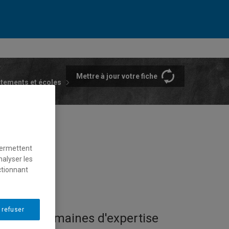
Mettre à jour votre fiche
rtements et écoles
permettent
nalyser les
ctionnant
 refuser
Domaines d'expertise