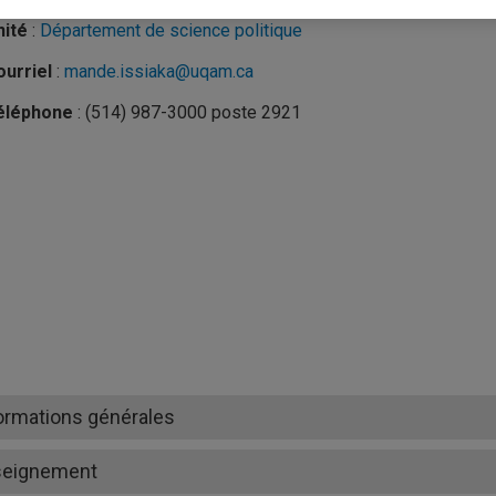
nité
:
Département de science politique
urriel
:
mande.issiaka@uqam.ca
éléphone
: (514) 987-3000 poste 2921
ormations générales
seignement