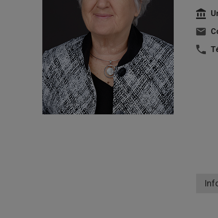
U
Co
T
Inf