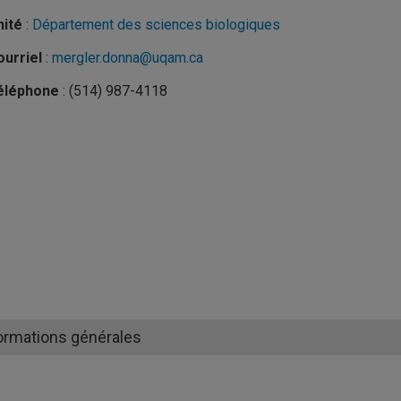
nité
:
Département des sciences biologiques
urriel
:
mergler.donna@uqam.ca
éléphone
: (514) 987-4118
ormations générales