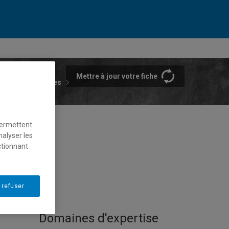
Mettre à jour votre fiche
rtements et écoles
permettent
nalyser les
ctionnant
 refuser
Domaines d'expertise