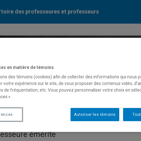
toire des professeures et professeurs
Liste des professeures et professeurs par dépa
ces en matière de témoins
sons des témoins (cookies) afin de collecter des informations qui nous 
r votre expérience sur le site, de vous proposer des contenus vidéo, d’a
es de fréquentation, etc. Vous pouvez personnaliser votre choix en séle
ces ».
nna Mergler
érences
Autoriser les témoins
Tout
fesseure émérite