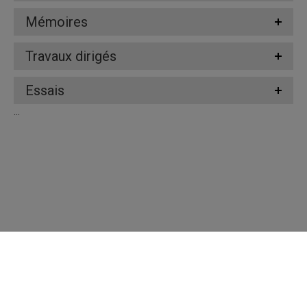
Mémoires
Travaux dirigés
Essais
...
Répertoire des professeures et professeurs
Nous joindre
UQAM - Université du Québec à Montréal
Préférences des témoins