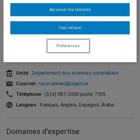
Autoriser les témoins
Tout refuser
Préférences
Unité
:
Département des sciences comptables
Courriel
:
naciri.ahmed@uqam.ca
Téléphone
: (514) 987-3000 poste 7765
Langues
: Français, Anglais, Espagnol, Arabe
Domaines d'expertise