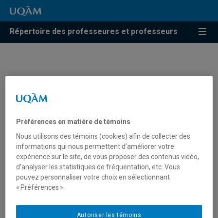
Répertoire des professeures et professeurs
Isabel Orellana
Professeure associée
Préférences en matière de témoins
Nous utilisons des témoins (cookies) afin de collecter des
informations qui nous permettent d’améliorer votre
Unité
:
Département de didactique
expérience sur le site, de vous proposer des contenus vidéo,
d’analyser les statistiques de fréquentation, etc. Vous
Courriel
:
orellana.isabel@uqam.ca
pouvez personnaliser votre choix en sélectionnant
Téléphone
: (514) 987-3000 poste 1747
« Préférences ».
Langues
: Français, Anglais, Portugais, bulgare
Autoriser les témoins