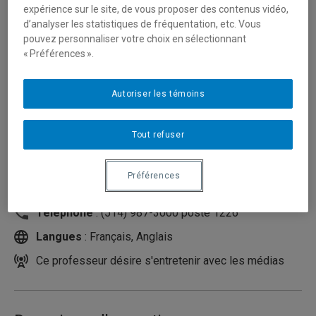
expérience sur le site, de vous proposer des contenus vidéo,
d’analyser les statistiques de fréquentation, etc. Vous
pouvez personnaliser votre choix en sélectionnant
« Préférences ».
Autoriser les témoins
Tout refuser
Unité
:
Département de sociologie
Préférences
Courriel
:
pache.stephanie@uqam.ca
Téléphone
: (514) 987-3000 poste 1226
Langues
: Français, Anglais
Ce professeur désire s'entretenir avec les médias