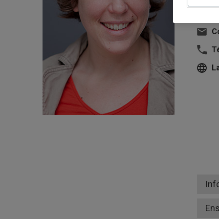
U
Co
T
L
Inf
En