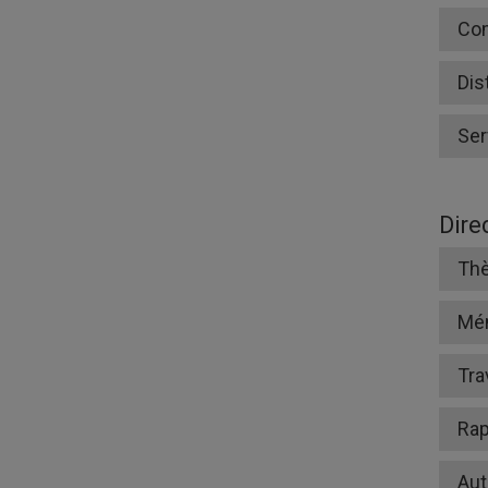
Co
Dis
Ser
Dire
Thè
Mé
Tra
Rap
Aut