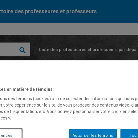
toire des professeures et professeurs
Liste des professeures et professeurs par dépa
ces en matière de témoins
sons des témoins (cookies) afin de collecter des informations qui nous 
r votre expérience sur le site, de vous proposer des contenus vidéo, d’a
neviève Pagé
es de fréquentation, etc. Vous pouvez personnaliser votre choix en séle
ces ».
fesseure
érences
Autoriser les témoins
Tout