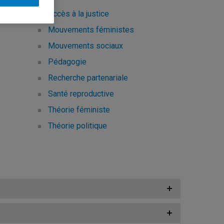
Accès à la justice
Mouvements féministes
Mouvements sociaux
Pédagogie
Recherche partenariale
Santé reproductive
Théorie féministe
Théorie politique