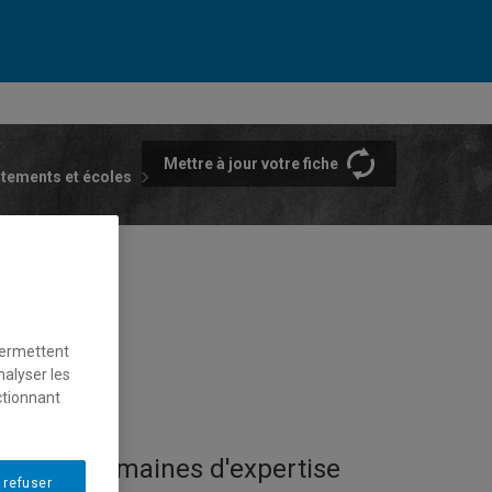
Mettre à jour votre fiche
rtements et écoles
permettent
nalyser les
ctionnant
Domaines d'expertise
 refuser