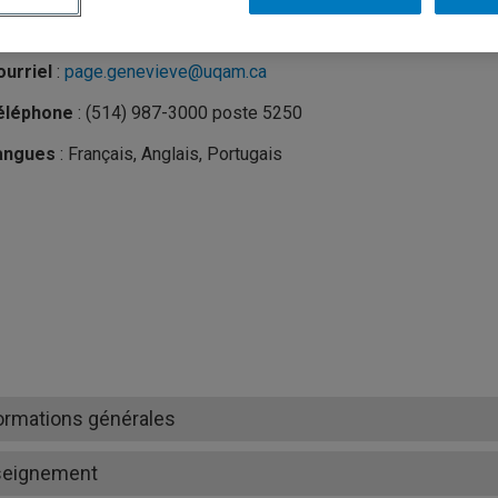
nité
:
Département de science politique
urriel
:
page.genevieve@uqam.ca
éléphone
: (514) 987-3000 poste 5250
angues
: Français, Anglais, Portugais
ormations générales
seignement