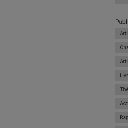
Publ
Art
Cha
Art
Liv
Th
Act
Rap