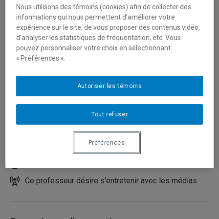
Nous utilisons des témoins (cookies) afin de collecter des
informations qui nous permettent d’améliorer votre
expérience sur le site, de vous proposer des contenus vidéo,
d’analyser les statistiques de fréquentation, etc. Vous
pouvez personnaliser votre choix en sélectionnant
« Préférences ».
Autoriser les témoins
Unité
:
École de travail social
Tout refuser
Courriel
:
piche.anne-marie@uqam.ca
Préférences
Téléphone
: (514) 987-3000 poste 4893
Langues
: Français, Anglais, Espagnol
Ce professeur désire s'entretenir avec les médias