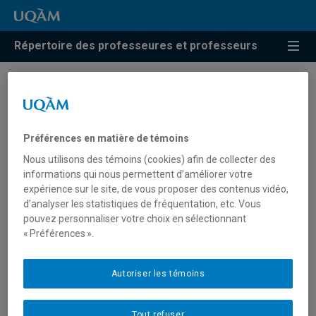
Répertoire des professeures et professeurs
Mathieu Pigeon
Préférences en matière de témoins
Professeur
Nous utilisons des témoins (cookies) afin de collecter des
informations qui nous permettent d’améliorer votre
expérience sur le site, de vous proposer des contenus vidéo,
d’analyser les statistiques de fréquentation, etc. Vous
pouvez personnaliser votre choix en sélectionnant
Unité
:
Département de mathématiques
« Préférences ».
Courriel
:
pigeon.mathieu.2@uqam.ca
Téléphone
: (514) 987-3000 poste 2807
Autoriser les témoins
Tout refuser