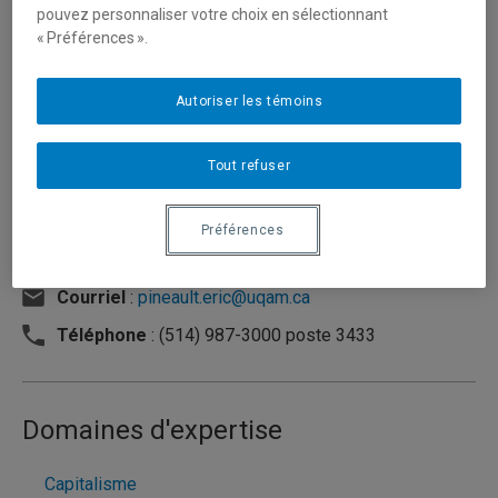
pouvez personnaliser votre choix en sélectionnant
« Préférences ».
Autoriser les témoins
Tout refuser
Préférences
Unité
:
Département de sociologie
Courriel
:
pineault.eric@uqam.ca
Téléphone
: (514) 987-3000 poste 3433
Domaines d'expertise
Capitalisme