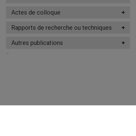
Actes de colloque
Rapports de recherche ou techniques
Autres publications
...
Répertoire des professeures et professeurs
Nous joindre
UQAM - Université du Québec à Montréal
Préférences des témoins