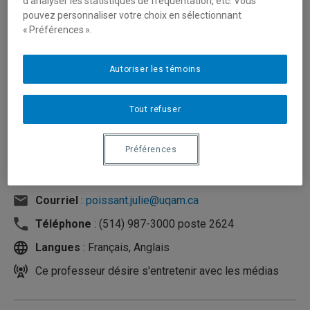
d’analyser les statistiques de fréquentation, etc. Vous
pouvez personnaliser votre choix en sélectionnant
« Préférences ».
Autoriser les témoins
Tout refuser
Préférences
Unité
:
Département d'éducation et formation
spécialisées
Courriel
:
poissant.julie@uqam.ca
Téléphone
: (514) 987-3000 poste 2624
Langues
: Français, Anglais
Ce professeur désire s'entretenir avec les médias