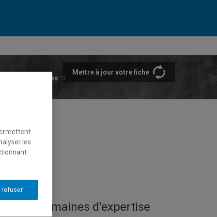
Mettre à jour votre fiche
rtements et écoles
permettent
nalyser les
ctionnant
 refuser
Domaines d'expertise