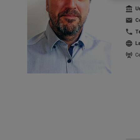
U
Co
T
L
Ce