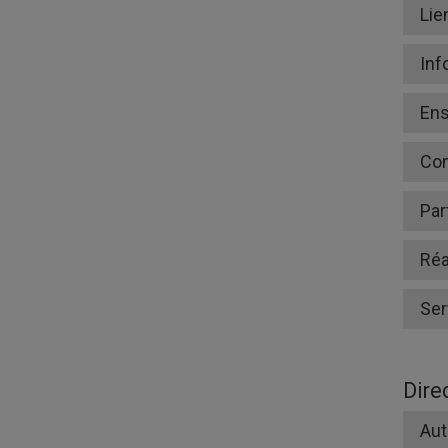
Lie
Inf
En
Co
Par
Réa
Ser
Dire
Aut