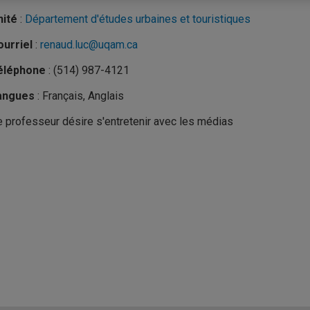
nité
:
Département d'études urbaines et touristiques
urriel
:
renaud.luc@uqam.ca
éléphone
: (514) 987-4121
angues
: Français, Anglais
 professeur désire s'entretenir avec les médias