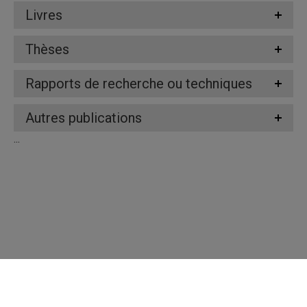
Livres
Thèses
Rapports de recherche ou techniques
Autres publications
...
Répertoire des professeures et professeurs
Nous joindre