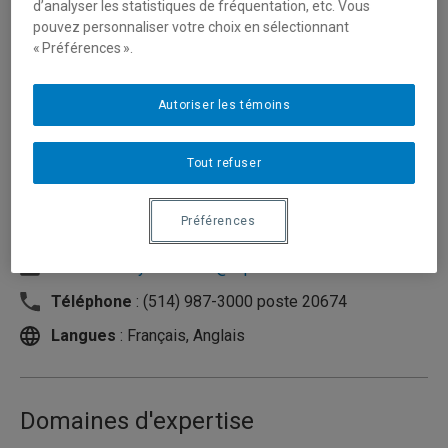
d’analyser les statistiques de fréquentation, etc. Vous
pouvez personnaliser votre choix en sélectionnant
« Préférences ».
Autoriser les témoins
Tout refuser
Préférences
Unité
:
École de travail social
Courriel
:
roy.melissa.3@uqam.ca
Téléphone
: (514) 987-3000 poste 20674
Langues
: Français, Anglais
Domaines d'expertise