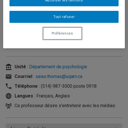
Autoriser les témoins
Tout refuser
Préférences
Unité
:
Département de psychologie
Courriel
:
saias.thomas@uqam.ca
Téléphone
: (514) 987-3000 poste 0918
Langues
: Français, Anglais
Ce professeur désire s'entretenir avec les médias