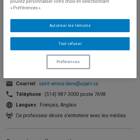
pouvez personnaliser votre choix en sélectionnant
« Préférences ».
Autoriser les témoins
Tout refuser
Préférences
Unité
:
Département de psychologie
Courriel
:
saint-amour.dave@uqam.ca
Téléphone
: (514) 987-3000 poste 7698
Langues
: Français, Anglais
Ce professeur désire s'entretenir avec les médias