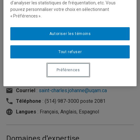
d’analyser les statistiques de fréquentation, etc. Vous
pouvez personnaliser votre choix en sélectionnant
« Préférences ».
Autoriser les témoins
Tout refuser
Préférences
Unité
:
Département de communication sociale et
publique
Courriel
:
saint-charles.johanne@uqam.ca
Téléphone
: (514) 987-3000 poste 2081
Langues
: Français, Anglais, Espagnol
Domaines d'expertise