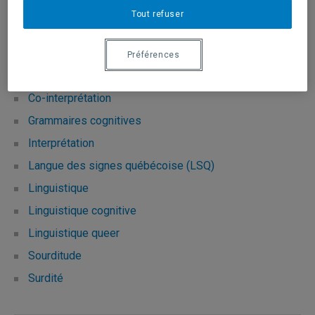
Ce professeur désire s'entretenir avec les médias
Tout refuser
Préférences
Domaines d'expertise
Co-interprétation
Grammaires cognitives
Interprétation
Langue des signes québécoise (LSQ)
Linguistique
Linguistique cognitive
Linguistique queer
Sourditude
Surdité