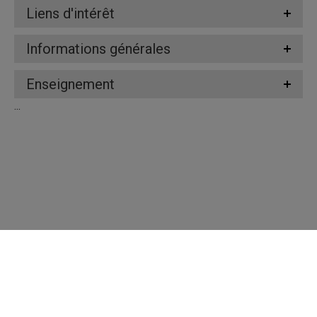
Liens d'intérêt
Informations générales
Enseignement
...
Répertoire des professeures et professeurs
Nous joindre
UQAM - Université du Québec à Montréal
Préférences des témoins