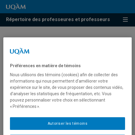
Répertoire des professeures et professeurs
Daz Saunders
Professeur associé
Préférences en matière de témoins
Nous utilisons des témoins (cookies) afin de collecter des
informations qui nous permettent d’améliorer votre
expérience sur le site, de vous proposer des contenus vidéo,
d’analyser les statistiques de fréquentation, etc. Vous
Unité
:
Département de linguistique
pouvez personnaliser votre choix en sélectionnant
Courriel
:
saunders.daz@uqam.ca
« Préférences ».
Téléphone
: (514) 987-3000 poste 2692
Autoriser les témoins
Langues
: Français, Anglais, LSQ, BSL, ASL