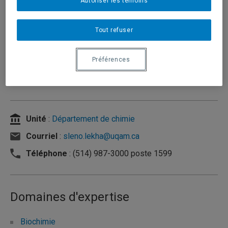
Autoriser les témoins
Tout refuser
Préférences
Unité
:
Département de chimie
Courriel
:
sleno.lekha@uqam.ca
Téléphone
: (514) 987-3000 poste 1599
Domaines d'expertise
Biochimie