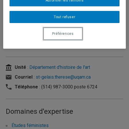
Autoriser les témoins
Tout refuser
Préférences
Unité
:
Département d'histoire de l'art
Courriel
:
st-gelais.therese@uqam.ca
Téléphone
: (514) 987-3000 poste 6724
Domaines d'expertise
Études féministes