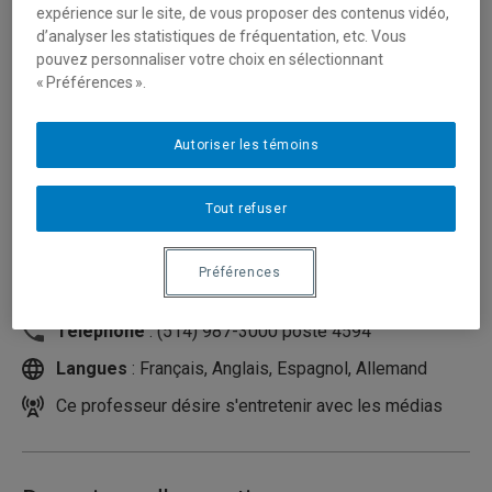
expérience sur le site, de vous proposer des contenus vidéo,
d’analyser les statistiques de fréquentation, etc. Vous
pouvez personnaliser votre choix en sélectionnant
« Préférences ».
Autoriser les témoins
Tout refuser
Unité
:
Département d'éducation et pédagogie
Préférences
Courriel
:
taylor.genevieve@uqam.ca
Téléphone
: (514) 987-3000 poste 4594
Langues
: Français, Anglais, Espagnol, Allemand
Ce professeur désire s'entretenir avec les médias